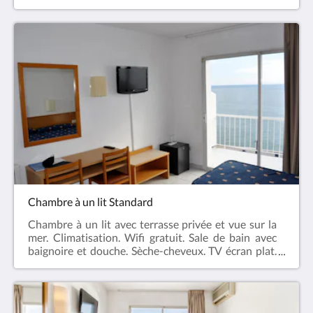
Salle de bain avec baignoire et douche. Sèche-
cheveux. Télévision à écran plat. Chauffage, Coffre-
fort. Téléphone. Accessoires de bain gratuites
d'aromathérapie .Nous acceptons les animaux de
moins de 15 kg uniquement dans la chambre et
toujours accompagnés de leurs propriétaires. Ils ne
sont pas acceptés dans les espaces communs
(Restaurant, bar, salons, piscine, etc.) Supplément
par jour 8 €
Chambre à un lit Standard
Chambre à un lit avec terrasse privée et vue sur la
mer. Climatisation. Wifi gratuit. Sale de bain avec
baignoire et douche. Sèche-cheveux. TV écran plat.
Chauffage. Coffre forte. Téléphone.Accessoires de
bain gratuits.Nous acceptons les animaux de moins
de 15 kg uniquement dans la chambre et toujours
accompagnés de leurs propriétaires. Ils ne sont pas