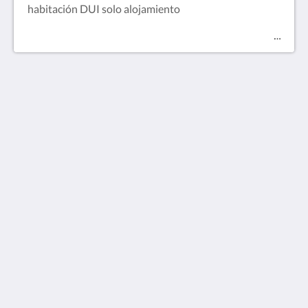
habitación DUI solo alojamiento
Hotel Gran Sol - Sant Pol de Mar
Ctra. Nacional II km 664
Sant Pol de Mar CAT 08395
Spain
34937600051
hotel@hotelgransol.info
Médias sociaux