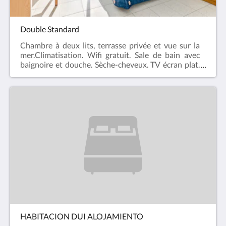
Double Standard
Chambre à deux lits, terrasse privée et vue sur la
mer.Climatisation. Wifi gratuit. Sale de bain avec
baignoire et douche. Sèche-cheveux. TV écran plat.
Chauffage. Coffre forte. Téléphone. Accessoires de
bain gratuits.Nous acceptons les animaux de moins
de 15 kg uniquement dans la chambre et toujours
accompagnés de leurs propriétaires. Ils ne sont pas
acceptés dans les espaces communs (Restaurant,
bar, salons, piscine, etc.) Supplément par jour 8 €
HABITACION DUI ALOJAMIENTO