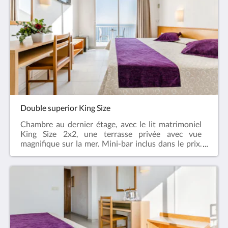
acceptés dans les espaces communs (Restaurant,
bar, salons, piscine, etc.) Supplément par jour 8 €
Double superior King Size
Chambre au dernier étage, avec le lit matrimoniel
King Size 2x2, une terrasse privée avec vue
magnifique sur la mer. Mini-bar inclus dans le prix.
Air conditionné. WiFi gratuit. Salle de bain avec
baignoire et douche. Sèche-cheveux. Télévision à
écran plat 43". Chauffage, Coffre-fort. Téléphone.
Accessoires de bain d'aromathérapie gratuits.Nous
acceptons les animaux de moins de 15 kg
uniquement dans la chambre et toujours
accompagnés de leurs propriétaires. Ils ne sont pas
acceptés dans les espaces communs (Restaurant,