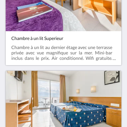
bar, salons, piscine, etc.) Supplément par jour 8 €
Chambre à un lit Superieur
Chambre à un lit au dernier étage avec une terrasse
privée avec vue magnifique sur la mer. Mini-bar
inclus dans le prix. Air conditionné. Wifi gratuite.
Salle de bain avec baignoire et douche. Sèche-
cheveux. Télévision à écran plat. Chauffage. Coffre-
fort. Téléphone. Accessoires de bain gratuites
d'aromathérapie .Nous acceptons les animaux de
moins de 15 kg uniquement dans la chambre et
toujours accompagnés de leurs propriétaires. Ils ne
sont pas acceptés dans les espaces communs
(Restaurant, bar, salons, piscine, etc.) Supplément
par jour 8 €