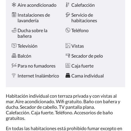
Comodidades
la
Aire acondicionado
Calefacción
derecha,
o
Instalaciones de
Servicio de
pulse
lavandería
habitaciones
los
botones
Ducha sobre la
Teléfono
siguiente
bañera
y
Televisión
Vistas
anterior.
Balcón
Secador de pelo
Para no fumadores
Caja fuerte
Internet Inalámbrico
Cama individual
Habitación individual con terraza privada y con vistas al
mar. Aire acondicionado. Wifi gratuito. Baño con bañera y
ducha. Secador de cabello. TV pantalla plana.
Calefacción. Caja fuerte. Teléfono. Accesorios de baño
gratuitos.
En todas las habitaciones está prohibido fumar excepto en